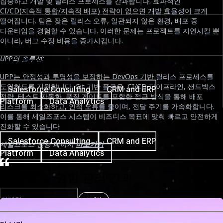
집중하고 개발 및 릴리스 프로세스를 간과합니다. 효과적인
November 10th, 2025
CI/CD(지속적 통합/지속적 배포) 전략이 없으면 개발 효율성이 크게
떨어집니다. 팀은 잦은 릴리스 오류, 일관되지 않은 환경, 배포 중
소요 시간
다운타임을 경험할 수 있습니다. 이러한 문제는 프로젝트를 지연시킬 뿐
아니라, 버그 수정 비용을 증가시킵니다.
7분
UPP의 솔루션:
태그
UPP는 안정성과 투명성을 보장하는 DevOps 기반 릴리스 프로세스를
도입하도록 지원합니다. Git 기반 플로우, CI/CD 파이프라인, 샌드박스
Salesforce Consulting
CRM and ERP
전략, 테스트 자동화, 품질 게이트를 포함한 접근 방식을 통해 배포
Platform
Data Analytics
리스크를 최소화하고, 인적 오류를 줄이며, 전달 주기를 가속화합니다.
이를 통해 세일즈포스 시스템이 비즈니스 목표에 맞춰 빠르고 안전하게
태그
진화할 수 있습니다
Salesforce Consulting
CRM and ERP
세일즈포스 전용 페이지
바로가기
Platform
Data Analytics
Newsletter
2. 보안 및 권한 관리 간과
보내기