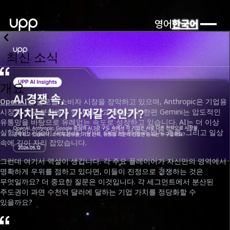
영어
한국어
최신 소식
개요
OpenAI
는 글로벌 소비자 시장을 장악하고 있으며, Anthropic은 기업용
시장과 코딩 분야에서 앞서 나가고 있습니다. 한편 Gemini는 압도적인
유통망을 바탕으로 유례없는 속도로 성장하고 있습니다. AI는 더 이상
실험적인 기술이 아닙니다. 이미 수많은 제품과 업무 흐름, 그리고 일상
속에 깊이 자리 잡았습니다.
그런데 여기서 역설이 생깁니다. 각 주요 플레이어가 자신만의 영역에서
명확하게 우위를 점하고 있다면, 이들이 진정으로 경쟁하는 것은
무엇일까요? 더 중요한 질문은 이것입니다. 각 세그먼트에서 분산된
주도권이 과연 수천억 달러에 달하는 기업 가치를 정당화할 수
AI 경쟁 속, 가치는 누가 가져갈 것인가?
있을까요?
날짜