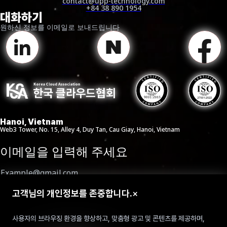
contact@upp-technology.com
성능의 한계에 근접하고 있는 지금, 단순히 모델 크기와 구조를 조정하는
+84 38 890 1954
대화하기
것만으로는 이러한 수요를 충족하기 어렵습니다. 완전한 재학습(full
retrain) 비용이 수천만 달러에 달하는 상황에서, 기술 기업들은 LLM을
원하신 정보를 이메일로 보내드립니다
둘러싼 시스템 설계, 즉 '하네스 엔지니어링(Harness Engineering)'으로
역량을 집중하고 있습니다.
LLM이 신경망이라면, 하네스 엔지니어링은 그 신경망에 기억력, 목표,
그리고 피드백 루프를 부여하여 실제로 작동하는 뇌로 만드는
과정입니다. 메모리 저장소는 정보 검색과 대화 맥락 유지를 가능하게
하고, 플래너는 목표를 달성하기 위해 문제를 분해하고 솔루션을
평가합니다. 그리고 에이전틱 AI의 피드백 루프는 관찰을 통해 실수를
수정하고 프로세스를 개선할 수 있게 합니다.
Hanoi, Vietnam
Web3 Tower, No. 15, Alley 4, Duy Tan, Cau Giay, Hanoi, Vietnam
하네스 엔지니어링이야말로 ChatGPT와
Qwen
을 구분 짓는
핵심입니다. 두 모델 모두 명확한 입출력이 정의된 벤치마크에서는 좋은
이메일을 입력해 주세요
성능을 보이지만, 장기적인 계획이 필요하거나 모호한 상황에서의
대응력, 그리고 추론 과정에서의 일관성을 요구하는 과제에서는
ChatGPT가 눈에 띄게 우수한 결과를 보입니다. 전면 재학습에 비해
하네스 연구는 방대한 데이터셋이나 수천 대의 GPU를 병렬 가동할
고객님의 개인정보를 존중합니다.
×
필요가 없습니다. 대신, 고객이 실제로 필요로 하는 것에 LLM을
원하시는 내용을 입력해 주세요
정렬시키는 방법을 아는 엔지니어링 팀이 필요합니다.
사용자의 브라우징 환경을 향상하고, 맞춤형 광고 및 콘텐츠를 제공하며,
더 알아보기:
순수 LLM의 필연적인 도태