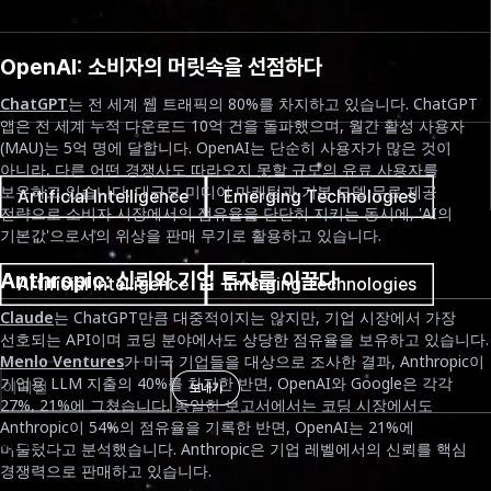
AI 경쟁의 갈라진 길
May 12th, 2026
소요 시간
OpenAI: 소비자의 머릿속을 선점하다
7분
ChatGPT
는 전 세계 웹 트래픽의 80%를 차지하고 있습니다. ChatGPT
앱은 전 세계 누적 다운로드 10억 건을 돌파했으며, 월간 활성 사용자
(MAU)는 5억 명에 달합니다. OpenAI는 단순히 사용자가 많은 것이
태그
아니라, 다른 어떤 경쟁사도 따라오지 못할 규모의 유료 사용자를
보유하고 있습니다. 대규모 미디어 마케팅과 기본 모델 무료 제공
Artificial Intelligence
Emerging Technologies
전략으로 소비자 시장에서의 점유율을 단단히 지키는 동시에, 'AI의
기본값'으로서의 위상을 판매 무기로 활용하고 있습니다.
태그
Anthropic: 신뢰와 기업 투자를 이끌다
Artificial Intelligence
Emerging Technologies
Claude
는 ChatGPT만큼 대중적이지는 않지만, 기업 시장에서 가장
Newsletter
선호되는 API이며 코딩 분야에서도 상당한 점유율을 보유하고 있습니다.
Menlo Ventures
가 미국 기업들을 대상으로 조사한 결과, Anthropic이
기업용 LLM 지출의 40%를 차지한 반면, OpenAI와 Google은 각각
보내기
27%, 21%에 그쳤습니다. 동일한 보고서에서는 코딩 시장에서도
Anthropic이 54%의 점유율을 기록한 반면, OpenAI는 21%에
더 보기
머물렀다고 분석했습니다. Anthropic은 기업 레벨에서의 신뢰를 핵심
경쟁력으로 판매하고 있습니다.