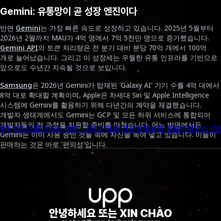
Gemini: 유통망이 곧 성장 엔진이다
NEWS
반면
Gemini
는 가장 빠른 속도로 성장하고 있습니다. 2025년 5월부터
2026년 2월까지 MAU가 4억 명에서 7억 5천만 명으로 증가했습니다.
Gemini API
의 토큰 처리량은 전 분기 대비 분당 70억 개에서 100억
개로 늘어났습니다. 그리고 이 성장세는 우월한 유통 인프라를 기반으로
앞으로도 수년간 지속될 것으로 보입니다.
Samsung
은 2026년 Gemini가 탑재된 'Galaxy AI' 기기 수를 4억 대에서
8억 대로 확대할 계획이며, Apple은 차세대 Siri 및 Apple Intelligence
시스템에 Gemini를 활용하기 위해 다년간의 계약을 체결했습니다.
UPP 글로벌 테크놀로지, 
개발자 생태계에서도 Gemini는 GCP 및 모든 하위 서비스에 통합되어
개발자들의 전 과정을 지원할 준비를 마쳤습니다. 어느 방면에서든
이언스, 감독, AI 거버넌스를 알아봅니다.
UPP 글로벌 테크놀로지가 
Gemini는 이미 사용 중인 것들 속에 자신을 녹여 넣고 있습니다. 이들이
판매하는 것은 바로 '편의성'입니다.
모델 전쟁은 끝났다. 이제는 시스템
전쟁이다
LLM을 실험적인 도구로 바라보던 시대는 지나갔습니다. 소비자는
안녕하세요 또는 XIN CHÀO
품질을 요구하고, 기업은 안정성을 요구합니다. 그러나 LLM 기술이