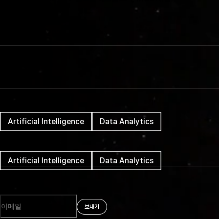
날짜
March 30th, 2026
소요 시간
1분
태그
Artificial Intelligence
Data Analytics
태그
Artificial Intelligence
Data Analytics
Newsletter
보내기